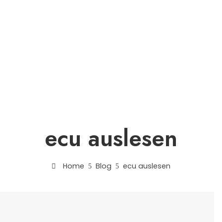
Platinen-Reparatur
Steuergeräte-Reparatur
Blo
ecu auslesen
Home
Blog
ecu auslesen