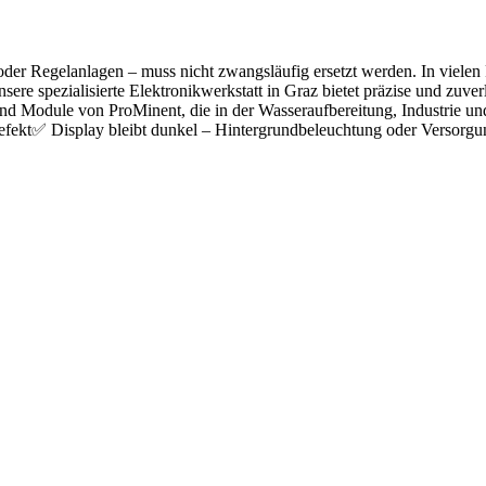
r Regelanlagen – muss nicht zwangsläufig ersetzt werden. In vielen Fä
nsere spezialisierte Elektronikwerkstatt in Graz bietet präzise und zuv
und Module von ProMinent, die in der Wasseraufbereitung, Industrie u
defekt✅ Display bleibt dunkel – Hintergrundbeleuchtung oder Versorg